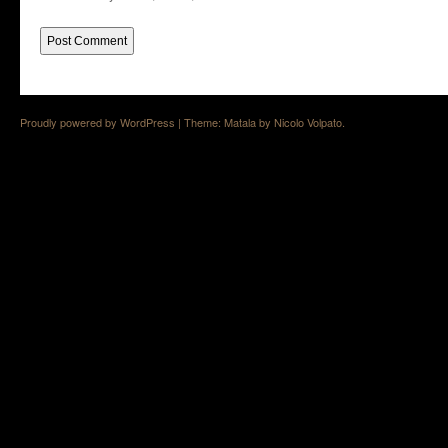
Proudly powered by WordPress
|
Theme: Matala by
Nicolo Volpato
.