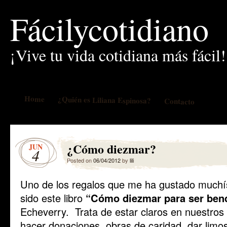
Fácilycotidiano
¡Vive tu vida cotidiana más fácil!
Home
¿Quién es Liliana Espinosa?
Contacto
¿Cómo diezmar?
JUN
4
Posted on
06/04/2012
by
lili
Uno de los regalos que me ha gustado much
sido este libro
“Cómo diezmar para ser ben
Echeverry. Trata de estar claros en nuestros
hacer donaciones, obras de caridad, dar limo