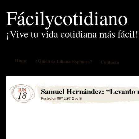
Fácilycotidiano
¡Vive tu vida cotidiana más fácil!
Home
¿Quién es Liliana Espinosa?
Contacto
Samuel Hernández: “Levanto 
JUN
18
Posted on
06/18/2012
by
lili