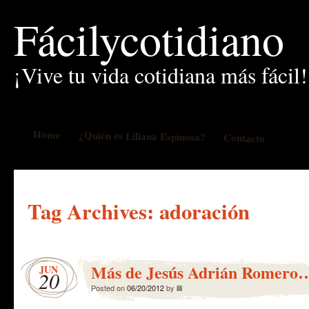
Fácilycotidiano
¡Vive tu vida cotidiana más fácil!
Home
¿Quién es Liliana Espinosa?
Contacto
Tag Archives:
adoración
Más de Jesús Adrián Romero
JUN
20
Posted on
06/20/2012
by
lili