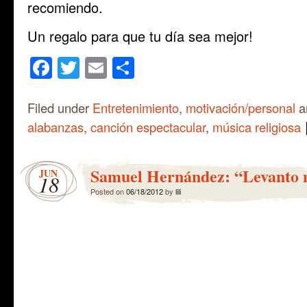
recomiendo.
Un regalo para que tu día sea mejor!
Facebook
Twitter
Email
Share
Filed under
Entretenimiento
,
motivación/personal
a
alabanzas
,
canción espectacular
,
música religiosa
Samuel Hernández: “Levanto 
JUN
18
Posted on
06/18/2012
by
lili