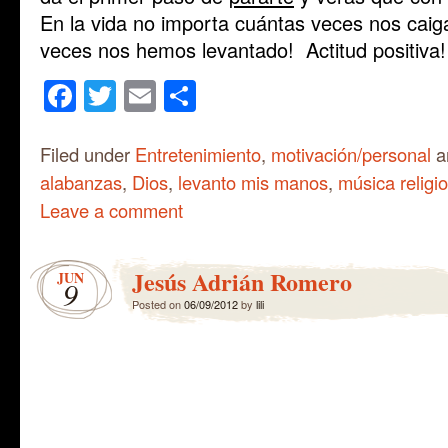
En la vida no importa cuántas veces nos cai
veces nos hemos levantado! Actitud positiva!
Facebook
Twitter
Email
Share
Filed under
Entretenimiento
,
motivación/personal
a
alabanzas
,
Dios
,
levanto mis manos
,
música religi
Leave a comment
Jesús Adrián Romero
JUN
9
Posted on
06/09/2012
by
lili