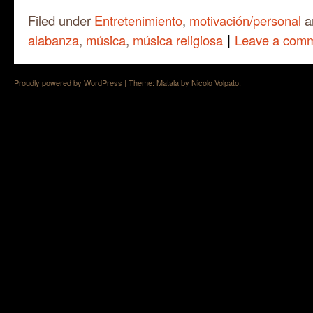
Filed under
Entretenimiento
,
motivación/personal
a
|
alabanza
,
música
,
música religiosa
Leave a com
Proudly powered by WordPress
|
Theme: Matala by
Nicolo Volpato
.