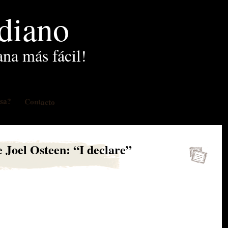
idiano
ana más fácil!
osa?
Contacto
e Joel Osteen: “I declare”