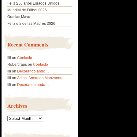
Feliz 250 años Esrados Unidos
Mundial de Fútbol 2026
Gracias Mayo
Feliz día de las Madres 2026
Recent Comments
lili
on
Contacto
Robertfraps
on
Contacto
lili
on
Decorando ando…
lili
on
Adios: Armando Manzanero
lili
on
Decorando ando…
Archives
Archives