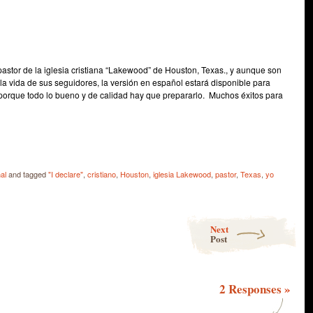
 pastor de la iglesia cristiana “Lakewood” de Houston, Texas., y aunque son
a vida de sus seguidores, la versión en español estará disponible para
orque todo lo bueno y de calidad hay que prepararlo. Muchos éxitos para
e
al
and tagged
"I declare"
,
cristiano
,
Houston
,
iglesia Lakewood
,
pastor
,
Texas
,
yo
Next
Post
2 Responses
»