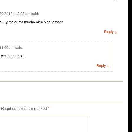
30/2012 at 8:03 am
said:
iana….y me gusta mucho oir a Noel osteen
Reply ↓
 11:06 am
said:
o y comentario…
Reply ↓
Required fields are marked
*