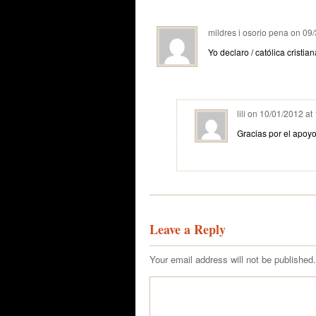
mildres i osorio pena
on
09/
Yo declaro / católica crist
lili
on
10/01/2012 at
Gracias por el apoy
Leave a Reply
Your email address will not be published.