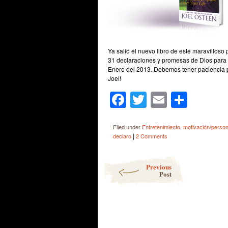
Ya salió el nuevo libro de este maravilloso
31 declaraciones y promesas de Dios para l
Enero del 2013. Debemos tener paciencia p
Joel!
Facebook
Twitter
Email
Shar
Filed under
Entretenimiento
,
motivación/person
|
declaro
2 Comments
Post navigation
Previous
Post