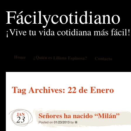
Fácilycotidiano
¡Vive tu vida cotidiana más fácil!
Home
¿Quién es Liliana Espinosa?
Contacto
Tag Archives:
22 de Enero
Señores ha nacido “Milán”
JAN
23
Posted on
01/23/2013
by
lili