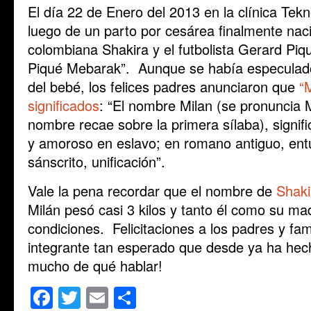
El día 22 de Enero del 2013 en la clínica Te
luego de un parto por cesárea finalmente naci
colombiana Shakira y el futbolista Gerard Piq
Piqué Mebarak”. Aunque se había especulad
del bebé, los felices padres anunciaron que
“M
significados
: “El nombre Milan (se pronuncia M
nombre recae sobre la primera sílaba), signifi
y amoroso en eslavo; en romano antiguo, entu
sánscrito, unificación”.
Vale la pena recordar que el nombre de
Shaki
Milán pesó casi 3 kilos y tanto él como su ma
condiciones. Felicitaciones a los padres y fa
integrante tan esperado que desde ya ha hech
mucho de qué hablar!
Facebook
Twitter
Email
Share