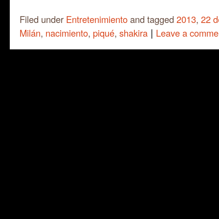
Filed under
Entretenimiento
and tagged
2013
,
22 d
|
Milán
,
nacimiento
,
piqué
,
shakira
Leave a comme