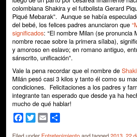
colombiana Shakira y el futbolista Gerard Piq
Piqué Mebarak”. Aunque se había especulad
del bebé, los felices padres anunciaron que
“M
significados
: “El nombre Milan (se pronuncia M
nombre recae sobre la primera sílaba), signifi
y amoroso en eslavo; en romano antiguo, entu
sánscrito, unificación”.
Vale la pena recordar que el nombre de
Shaki
Milán pesó casi 3 kilos y tanto él como su ma
condiciones. Felicitaciones a los padres y fa
integrante tan esperado que desde ya ha hech
mucho de qué hablar!
Facebook
Twitter
Email
Share
Filed under
Entretenimiento
and tagged
2013
,
22 d