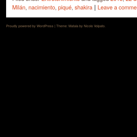
|
Milán
,
nacimiento
,
piqué
,
shakira
Leave a comme
Proudly powered by WordPress
|
Theme: Matala by
Nicolo Volpato
.