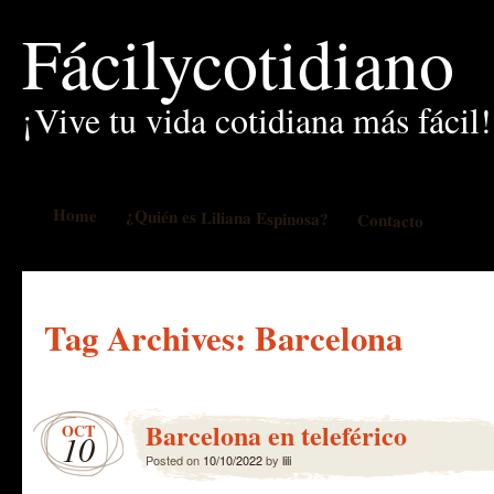
Fácilycotidiano
¡Vive tu vida cotidiana más fácil!
Home
¿Quién es Liliana Espinosa?
Contacto
Tag Archives:
Barcelona
Barcelona en teleférico
OCT
10
Posted on
10/10/2022
by
lili