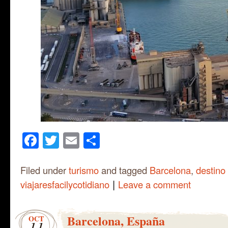
Facebook
Twitter
Email
Share
Filed under
turismo
and tagged
Barcelona
,
destino 
|
viajaresfacilycotidiano
Leave a comment
Barcelona, España
OCT
11