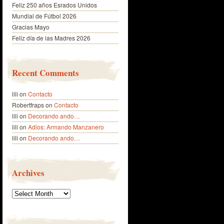
Feliz 250 años Esrados Unidos
Mundial de Fútbol 2026
Gracias Mayo
Feliz día de las Madres 2026
Recent Comments
lili
on
Contacto
Robertfraps
on
Contacto
lili
on
Decorando ando…
lili
on
Adios: Armando Manzanero
lili
on
Decorando ando…
Archives
Archives