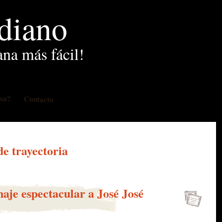
idiano
ana más fácil!
osa?
Contacto
de trayectoria
naje espectacular a José José