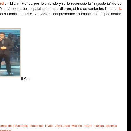
ard
en Miami, Florida por Telemundo y se le reconoció la “trayectoria” de 50
Además de la bellas palabras que le dijeron, el trío de cantantes italiano,
IL
n su tema “El Triste” y tuvieron una presentación impactante, espectacular,
Il Volo
e
 años de trayectoria
,
homenaje
,
Il Volo
,
José José
,
México
,
miami
,
música
,
premios
comment