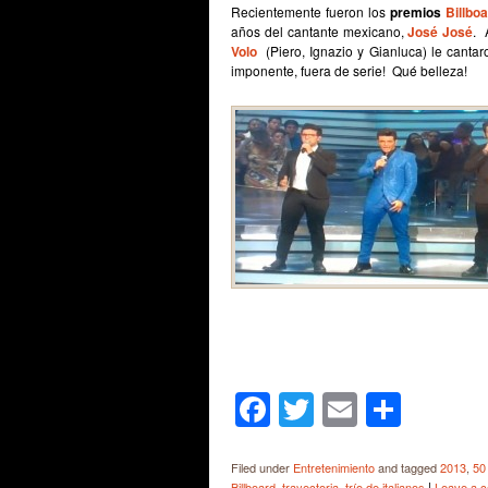
Recientemente fueron los
premios
Billbo
años del cantante mexicano,
José José
. 
Volo
(Piero, Ignazio y Gianluca) le cantaro
imponente, fuera de serie! Qué belleza!
Facebook
Twitter
Email
Shar
Filed under
Entretenimiento
and tagged
2013
,
50
|
Billboard
,
trayectoria
,
trío de italianos
Leave a 