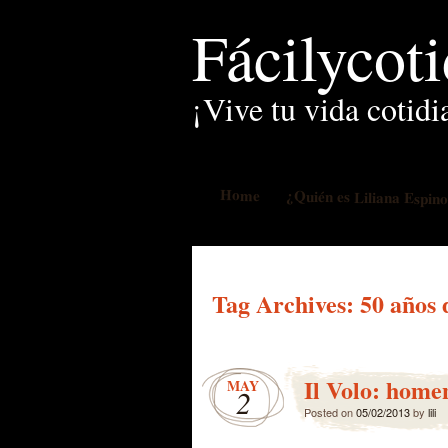
Fácilycot
¡Vive tu vida cotidi
Home
¿Quién es Liliana Espin
Tag Archives:
50 años 
Il Volo: home
MAY
2
Posted on
05/02/2013
by
lili