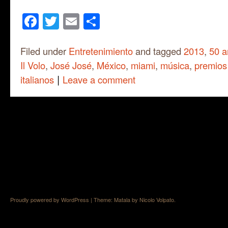
Facebook
Twitter
Email
Share
Filed under
Entretenimiento
and tagged
2013
,
50 a
Il Volo
,
José José
,
México
,
miami
,
música
,
premios 
|
italianos
Leave a comment
Proudly powered by WordPress
|
Theme: Matala by
Nicolo Volpato
.