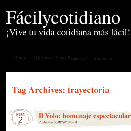
Fácilycotidiano
¡Vive tu vida cotidiana más fácil!
Home
¿Quién es Liliana Espinosa?
Contacto
Tag Archives:
trayectoria
Il Volo: homenaje espectacular
MAY
2
Posted on
05/02/2013
by
lili