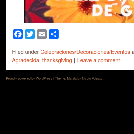
Facebook
Twitter
Email
Share
Filed under
Celebraciones/Decoraciones/Eventos
a
|
Agradecida
,
thanksgiving
Leave a comment
Proudly powered by WordPress
|
Theme: Matala by
Nicolo Volpato
.