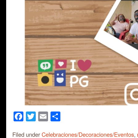
Facebook
Twitter
Email
Share
Filed under
Celebraciones/Decoraciones/Eventos
,