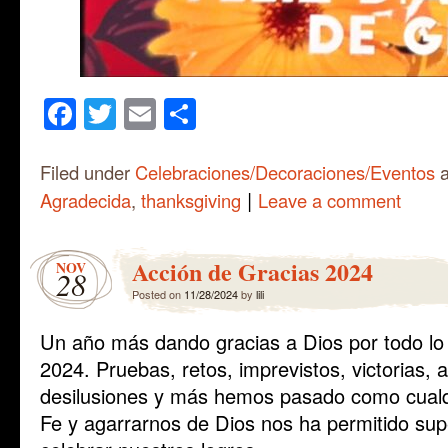
Facebook
Twitter
Email
Share
Filed under
Celebraciones/Decoraciones/Eventos
a
|
Agradecida
,
thanksgiving
Leave a comment
Acción de Gracias 2024
NOV
28
Posted on
11/28/2024
by
lili
Un año más dando gracias a Dios por todo lo 
2024. Pruebas, retos, imprevistos, victorias, al
desilusiones y más hemos pasado como cualq
Fe y agarrarnos de Dios nos ha permitido supe