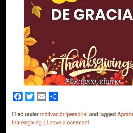
Facebook
Twitter
Email
Share
Filed under
motivación/personal
and tagged
Agrad
|
thanksgiving
Leave a comment