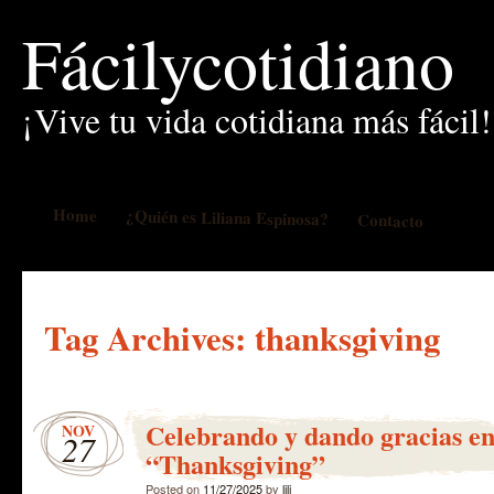
Fácilycotidiano
¡Vive tu vida cotidiana más fácil!
Home
¿Quién es Liliana Espinosa?
Contacto
Tag Archives:
thanksgiving
Celebrando y dando gracias e
NOV
27
“Thanksgiving”
Posted on
11/27/2025
by
lili