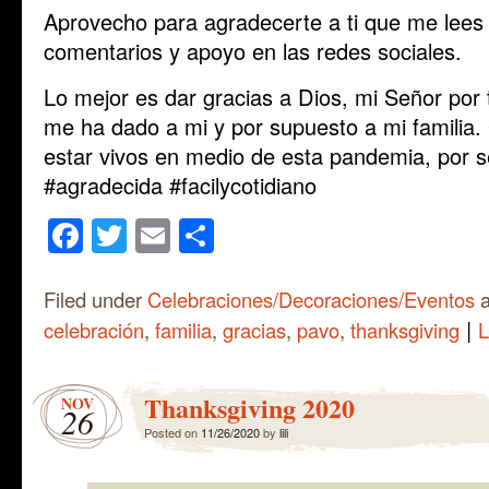
Aprovecho para agradecerte a ti que me lees y
comentarios y apoyo en las redes sociales.
Lo mejor es dar gracias a Dios, mi Señor por
me ha dado a mi y por supuesto a mi familia. 
estar vivos en medio de esta pandemia, por se
#agradecida #facilycotidiano
Facebook
Twitter
Email
Share
Filed under
Celebraciones/Decoraciones/Eventos
a
|
celebración
,
familia
,
gracias
,
pavo
,
thanksgiving
L
Thanksgiving 2020
NOV
26
Posted on
11/26/2020
by
lili