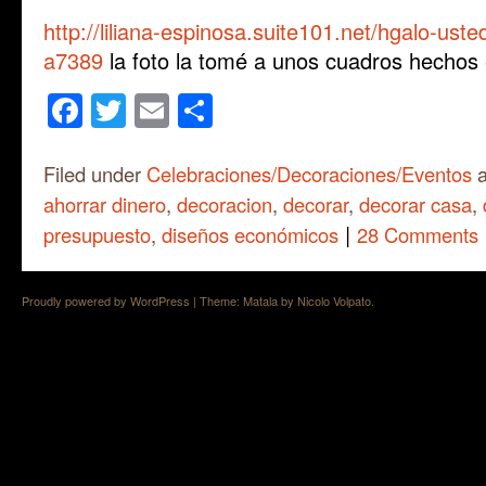
http://liliana-espinosa.suite101.net/hgalo-ust
a7389
la foto la tomé a unos cuadros hechos
Facebook
Twitter
Email
Share
Filed under
Celebraciones/Decoraciones/Eventos
a
ahorrar dinero
,
decoracion
,
decorar
,
decorar casa
,
|
presupuesto
,
diseños económicos
28 Comments
Proudly powered by WordPress
|
Theme: Matala by
Nicolo Volpato
.