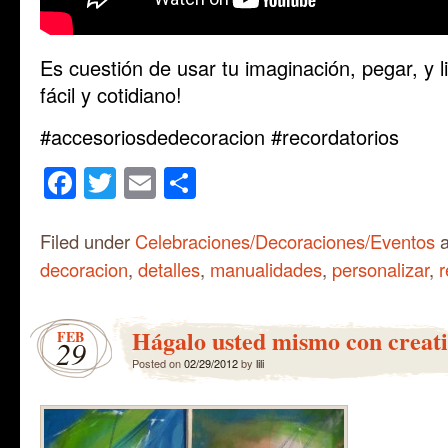
Es cuestión de usar tu imaginación, pegar, y l
fácil y cotidiano!
#accesoriosdedecoracion #recordatorios
Facebook
Twitter
Email
Share
Filed under
Celebraciones/Decoraciones/Eventos
a
decoracion
,
detalles
,
manualidades
,
personalizar
,
r
Hágalo usted mismo con creat
FEB
29
Posted on
02/29/2012
by
lili