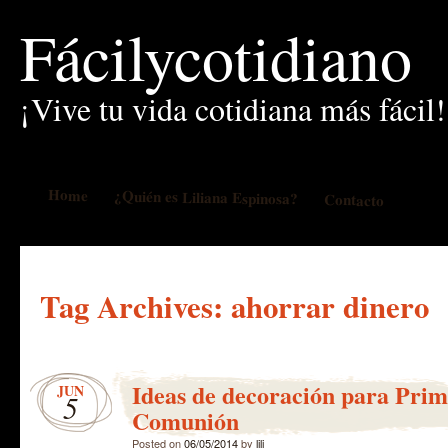
Fácilycotidiano
¡Vive tu vida cotidiana más fácil!
Home
¿Quién es Liliana Espinosa?
Contacto
Tag Archives:
ahorrar dinero
Ideas de decoración para Pri
JUN
5
Comunión
Posted on
06/05/2014
by
lili