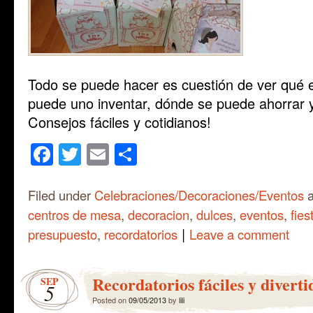
Todo se puede hacer es cuestión de ver qué 
puede uno inventar, dónde se puede ahorrar 
Consejos fáciles y cotidianos!
Facebook
Twitter
Email
Share
Filed under
Celebraciones/Decoraciones/Eventos
a
centros de mesa
,
decoracion
,
dulces
,
eventos
,
fies
|
presupuesto
,
recordatorios
Leave a comment
Recordatorios fáciles y diverti
SEP
5
Posted on
09/05/2013
by
lili