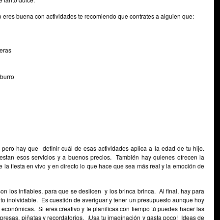
 no eres buena con actividades te recomiendo que contrates a alguien que:
reras
 burro
pero hay que definir cuál de esas actividades aplica a la edad de tu hijo.
tan esos servicios y a buenos precios. También hay quienes ofrecen la
 la fiesta en vivo y en directo lo que hace que sea más real y la emoción de
 los inflables, para que se deslicen y los brinca brinca. Al final, hay para
o inolvidable. Es cuestión de averiguar y tener un presupuesto aunque hoy
 económicas. Si eres creativo y te planificas con tiempo tú puedes hacer las
rpresas, piñatas y recordatorios. ¡Usa tu imaginación y gasta poco! Ideas de