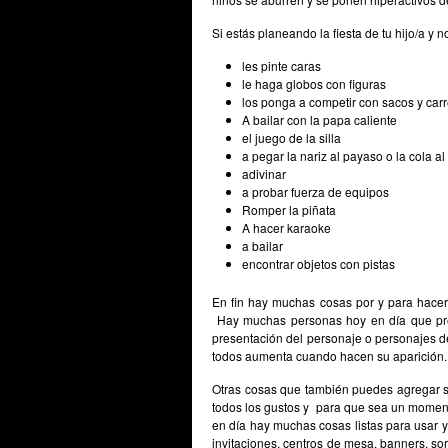
Si estás planeando la fiesta de tu hijo/a y
les pinte caras
le haga globos con figuras
los ponga a competir con sacos y car
A bailar con la papa caliente
el juego de la silla
a pegar la nariz al payaso o la cola al
adivinar
a probar fuerza de equipos
Romper la piñata
A hacer karaoke
a bailar
encontrar objetos con pistas
En fin hay muchas cosas por y para hacer 
Hay muchas personas hoy en día que pres
presentación del personaje o personajes de
todos aumenta cuando hacen su aparición.
Otras cosas que también puedes agregar son
todos los gustos y para que sea un moment
en día hay muchas cosas listas para usar y
invitaciones, centros de mesa, banners, so