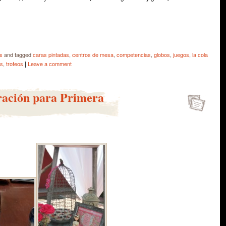
e
s
and tagged
caras pintadas
,
centros de mesa
,
competencias
,
globos
,
juegos
,
la cola
|
os
,
trofeos
Leave a comment
ración para Primera