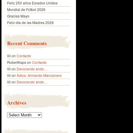
Feliz 250 años Esrados Unidos
Mundial de Fútbol 2026
Gracias Mayo
Feliz día de las Madres 2026
Recent Comments
lili
on
Contacto
Robertfraps
on
Contacto
lili
on
Decorando ando…
lili
on
Adios: Armando Manzanero
lili
on
Decorando ando…
Archives
Archives