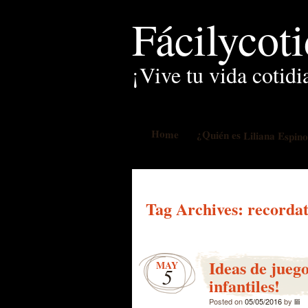
Fácilycot
¡Vive tu vida cotidi
Home
¿Quién es Liliana Espin
Tag Archives:
recordat
Ideas de juego
MAY
5
infantiles!
Posted on
05/05/2016
by
lili