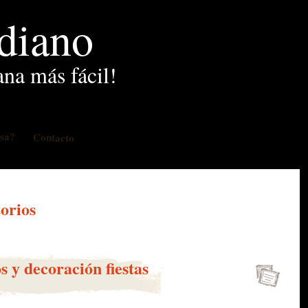
idiano
ana más fácil!
osa?
Contacto
orios
s y decoración fiestas