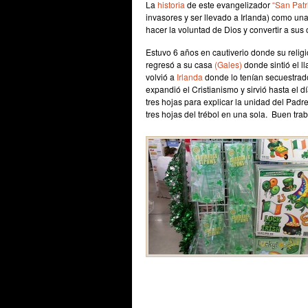
La
historia
de este evangelizador
“San Patr
invasores y ser llevado a Irlanda) como una
hacer la voluntad de Dios y convertir a sus 
Estuvo 6 años en cautiverio donde su religi
regresó a su casa
(Gales)
donde sintió el l
volvió a
Irlanda
donde lo tenían secuestrado 
expandió el Cristianismo y sirvió hasta el d
tres hojas para explicar la unidad del Padr
tres hojas del trébol en una sola. Buen trab