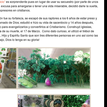
icio”
es sorprendente pues en lugar de usar su secuestro (por parte de unos
 excusa para amargarse o tener una vida miserable, decidió darle la vuelta,
opresores en cristianos.
ón fue su fortaleza, se escapó de sus raptores a los 6 años de estar preso y
lamado de Dios; estudió e hizo su vida de sacerdocio y 14 años después,
para evangelizarlos y convertirlos al Cristianismo. Construyó iglesias,
ía de su muerte, el 17 de Marzo. Como dato curioso, el utilizó el trébol de
e, Hijo y Espíritu Santo que son tres diferentes personas en uno así como las
ajo, Dios lo tenga en su gloria!