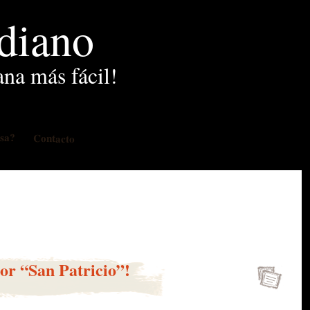
idiano
ana más fácil!
osa?
Contacto
por “San Patricio”!