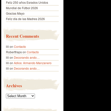
Feliz 250 años Esrados Unidos
Mundial de Fútbol 2026
Gracias Mayo
Feliz día de las Madres 2026
Recent Comments
lili
on
Contacto
Robertfraps
on
Contacto
lili
on
Decorando ando…
lili
on
Adios: Armando Manzanero
lili
on
Decorando ando…
Archives
Archives