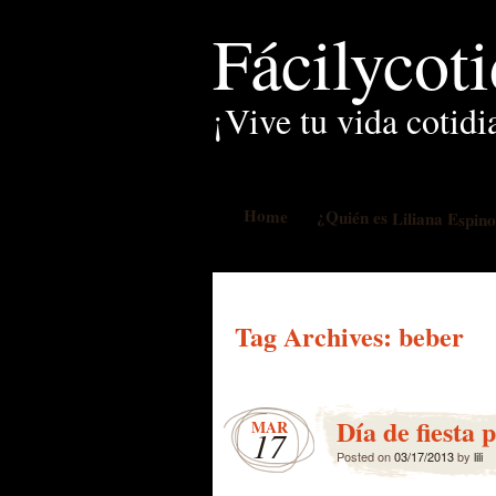
Fácilycot
¡Vive tu vida cotidi
Home
¿Quién es Liliana Espin
Tag Archives:
beber
Día de fiesta 
MAR
17
Posted on
03/17/2013
by
lili