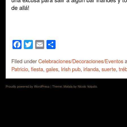
de allá!
Facebook
Twitter
Email
Share
Filed under
Celebraciones/Decoraciones/Eventos
a
Patricio
,
fiesta
,
gales
,
Irish pub
,
irlanda
,
suerte
,
tré
Proudly powered by WordPress
|
Theme: Matala by
Nicolo Volpato
.