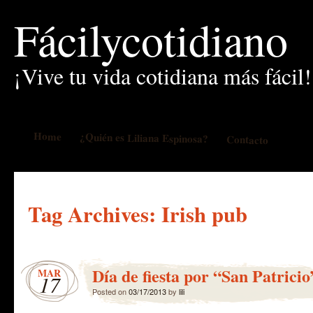
Fácilycotidiano
¡Vive tu vida cotidiana más fácil!
Home
¿Quién es Liliana Espinosa?
Contacto
Tag Archives:
Irish pub
Día de fiesta por “San Patricio
MAR
17
Posted on
03/17/2013
by
lili