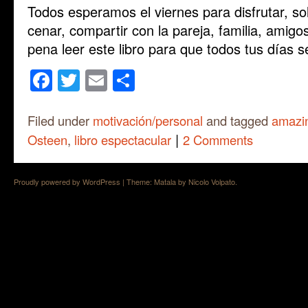
Todos esperamos el viernes para disfrutar, solta
cenar, compartir con la pareja, familia, amigo
pena leer este libro para que todos tus días s
Facebook
Twitter
Email
Share
Filed under
motivación/personal
and tagged
amazi
|
Osteen
,
libro espectacular
2 Comments
Proudly powered by WordPress
|
Theme: Matala by
Nicolo Volpato
.