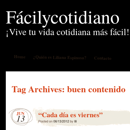
Fácilycotidiano
¡Vive tu vida cotidiana más fácil!
Home
¿Quién es Liliana Espinosa?
Contacto
Tag Archives:
buen contenido
“Cada día es viernes”
JUN
13
Posted on
06/13/2012
by
lili