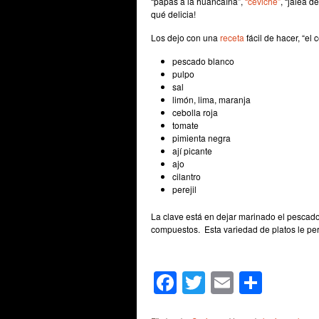
“papas a la huancaína”,
“ceviche”
, “jalea d
qué delicia!
Los dejo con una
receta
fácil de hacer, “el
pescado blanco
pulpo
sal
limón, lima, maranja
cebolla roja
tomate
pimienta negra
ají picante
ajo
cilantro
perejil
La clave está en dejar marinado el pescado
compuestos. Esta variedad de platos le perm
Facebook
Twitter
Email
Shar