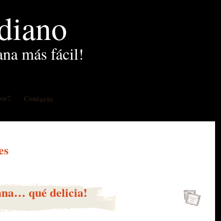
idiano
ana más fácil!
osa?
Contacto
es
na… qué delicia!