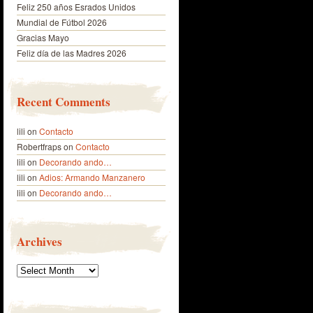
Feliz 250 años Esrados Unidos
Mundial de Fútbol 2026
Gracias Mayo
Feliz día de las Madres 2026
Recent Comments
lili
on
Contacto
Robertfraps
on
Contacto
lili
on
Decorando ando…
lili
on
Adios: Armando Manzanero
lili
on
Decorando ando…
Archives
Archives