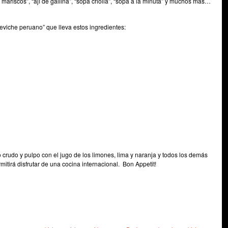
e mariscos”, “ají de gallina”, “sopa criolla”, “sopa a la minuta” y muchos más…
 ceviche peruano” que lleva estos ingredientes:
 crudo y pulpo con el jugo de los limones, lima y naranja y todos los demás
itirá disfrutar de una cocina internacional. Bon Appetit!
e