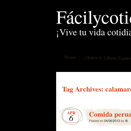
Fácilycot
¡Vive tu vida cotidi
Home
¿Quién es Liliana Espin
Tag Archives:
calamar
Comida perua
APR
6
Posted on
04/06/2013
by
lili