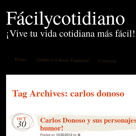
Fácilycotidiano
¡Vive tu vida cotidiana más fácil!
Home
¿Quién es Liliana Espinosa?
Contacto
Tag Archives:
carlos donoso
Carlos Donoso y sus personaje
OCT
30
humor!
Posted on
10/30/2012
by
lili