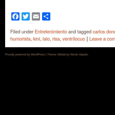
Facebook
Twitter
Email
Share
Filed under
Entretenimiento
and tagged
carlos don
|
humorista
,
kini
,
lalo
,
risa
,
ventrílocuo
Leave a co
Proudly powered by WordPress
|
Theme: Matala by
Nicolo Volpato
.