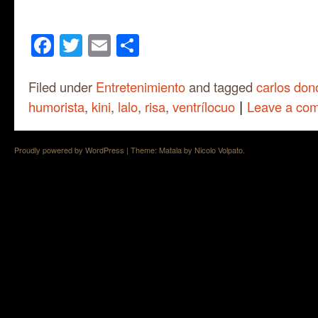
Facebook
Twitter
Email
Share
Filed under
Entretenimiento
and tagged
carlos don
|
humorista
,
kini
,
lalo
,
risa
,
ventrílocuo
Leave a co
Proudly powered by WordPress
|
Theme: Matala by
Nicolo Volpato
.