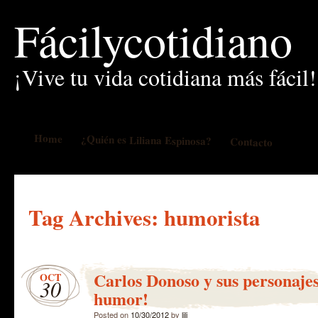
Fácilycotidiano
¡Vive tu vida cotidiana más fácil!
Home
¿Quién es Liliana Espinosa?
Contacto
Tag Archives:
humorista
Carlos Donoso y sus personaje
OCT
30
humor!
Posted on
10/30/2012
by
lili