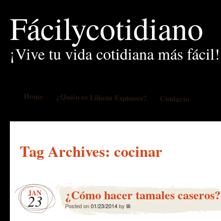
Fácilycotidiano
¡Vive tu vida cotidiana más fácil!
Home
¿Quién es Liliana Espinosa?
Contacto
Tag Archives:
cocinar
¿Cómo hacer tamales caseros?
JAN
23
Posted on
01/23/2014
by
lili