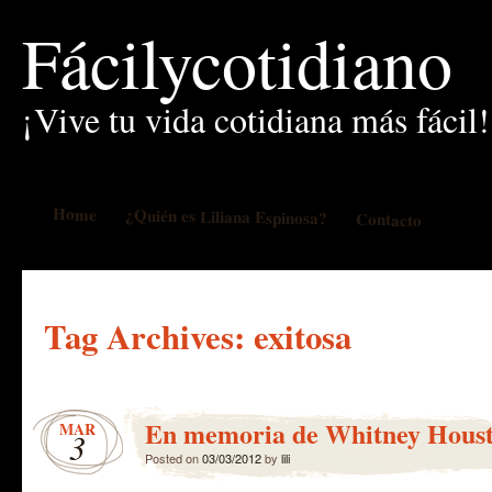
Fácilycotidiano
¡Vive tu vida cotidiana más fácil!
Home
¿Quién es Liliana Espinosa?
Contacto
Tag Archives:
exitosa
En memoria de Whitney Hous
MAR
3
Posted on
03/03/2012
by
lili