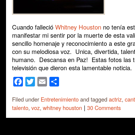
Cuando falleció
Whitney Houston
no tenía es
manifestar mi sentir por la muerte de esta va
sencillo homenaje y reconocimiento a este gra
con su melodiosa voz. Unica, divertida, talent
humano. Descansa en Paz! Estas fotos las 
televisión que dieron esta lamentable noticia.
Facebook
Twitter
Email
Share
Filed under
Entretenimiento
and tagged
actriz
,
can
|
talento
,
voz
,
whitney houston
30 Comments