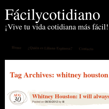
Fácilycotidiano
¡Vive tu vida cotidiana más fácil!
Home
¿Quién es Liliana Espinosa?
Contacto
Tag Archives:
whitney houston
Whitney Houston: I will always
AUG
30
Posted on
08/30/2012
by
lili