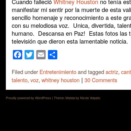
Cuando falleció
Whitney Houston
no tenía es
manifestar mi sentir por la muerte de esta va
sencillo homenaje y reconocimiento a este gra
con su melodiosa voz. Unica, divertida, talent
humano. Descansa en Paz! Estas fotos las 
televisión que dieron esta lamentable noticia.
Facebook
Twitter
Email
Share
Filed under
Entretenimiento
and tagged
actriz
,
can
|
talento
,
voz
,
whitney houston
30 Comments
Proudly powered by WordPress
|
Theme: Matala by
Nicolo Volpato
.