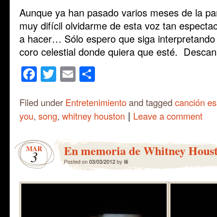
Aunque ya han pasado varios meses de la par
muy difícil olvidarme de esta voz tan especta
a hacer… Sólo espero que siga interpretand
coro celestial donde quiera que esté. Descan
Facebook
Twitter
Email
Share
Filed under
Entretenimiento
and tagged
canción es
|
you
,
song
,
whitney houston
Leave a comment
En memoria de Whitney Hous
MAR
3
Posted on
03/03/2012
by
lili