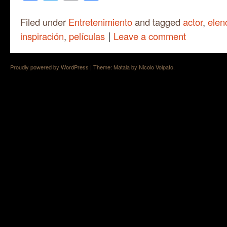
Filed under
Entretenimiento
and tagged
actor
,
elen
|
inspiración
,
películas
Leave a comment
Proudly powered by WordPress
|
Theme: Matala by
Nicolo Volpato
.