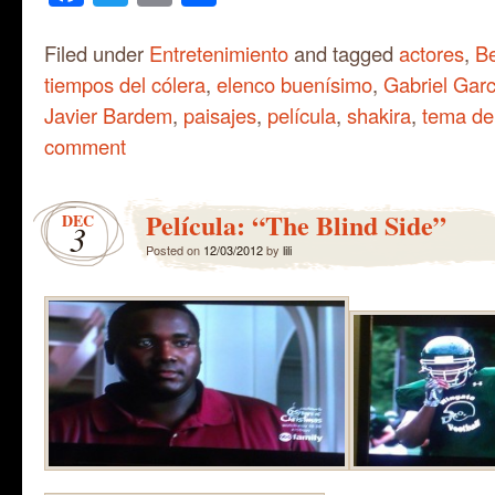
Filed under
Entretenimiento
and tagged
actores
,
Be
tiempos del cólera
,
elenco buenísimo
,
Gabriel Gar
Javier Bardem
,
paisajes
,
película
,
shakira
,
tema de 
comment
Película: “The Blind Side”
DEC
3
Posted on
12/03/2012
by
lili