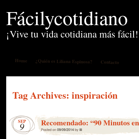
Fácilycotidiano
¡Vive tu vida cotidiana más fácil!
Home
¿Quién es Liliana Espinosa?
Contacto
Tag Archives:
inspiración
Recomendado: “90 Minutos en 
SEP
9
Posted on
09/09/2014
by
lili