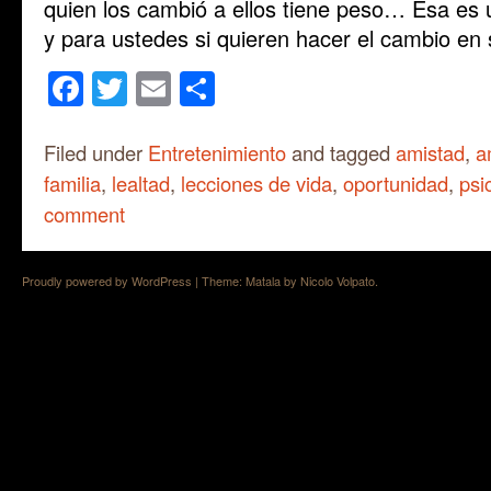
quien los cambió a ellos tiene peso… Esa es
y para ustedes si quieren hacer el cambio en 
Facebook
Twitter
Email
Share
Filed under
Entretenimiento
and tagged
amistad
,
a
familia
,
lealtad
,
lecciones de vida
,
oportunidad
,
psi
comment
Proudly powered by WordPress
|
Theme: Matala by
Nicolo Volpato
.