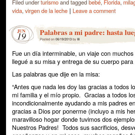
Filed under
turismo
and tagged
bebé
,
Florida
,
mila
|
vida
,
virgen de la leche
Leave a comment
Palabras a mi padre: hasta lue
JUN
19
Posted on
06/19/2013
by
lili
Fue un día interminable, un viaje con muchos
llegué a su misa y entrega de su cuerpo par
Las palabras que dije en la misa:
“Antes que nada les doy las gracias a todos 
mi familia y el mío propio. Gracias a todos lo
incondicionalmente ayudando a mis padres e
gracias a Dios por ponerme (incluyo a mis h
maravilloso hogar donde tuvimos dos ejemplos
Nuestros Padres! Todos sus sacrificios, desv