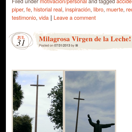
Filed under
motivación/personal
and tagged
accide
piper
,
fe
,
historial real
,
inspiración
,
libro
,
muerte
,
re
|
testimonio
,
vida
Leave a comment
Milagrosa Virgen de la Leche!
JUL
31
Posted on
07/31/2013
by
lili