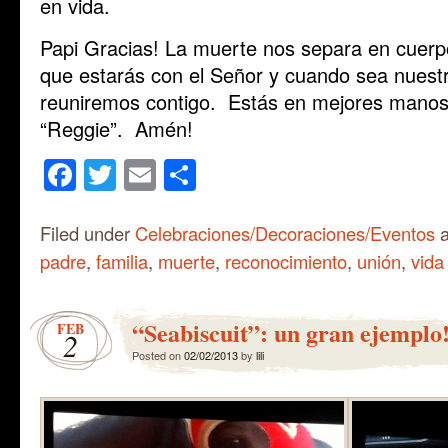
en vida.
Papi Gracias! La muerte nos separa en cuerp
que estarás con el Señor y cuando sea nues
reuniremos contigo. Estás en mejores mano
“Reggie”. Amén!
Facebook
Twitter
Email
Share
Filed under
Celebraciones/Decoraciones/Eventos
a
padre
,
familia
,
muerte
,
reconocimiento
,
unión
,
vida
“Seabiscuit”: un gran ejemplo
FEB
2
Posted on
02/02/2013
by
lili