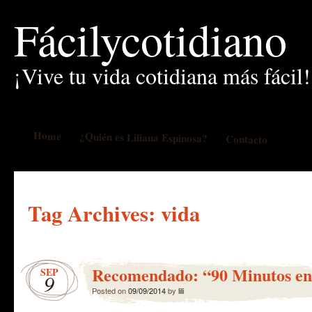
Fácilycotidiano
¡Vive tu vida cotidiana más fácil!
Home
¿Quién es Liliana Espinosa?
Contacto
Tag Archives:
vida
Recomendado: “90 Minutos en 
SEP
9
Posted on
09/09/2014
by
lili