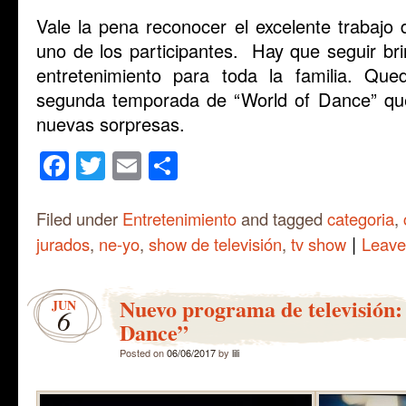
Vale la pena reconocer el excelente trabajo
uno de los participantes. Hay que seguir br
entretenimiento para toda la familia. Qu
segunda temporada de “World of Dance” qu
nuevas sorpresas.
Facebook
Twitter
Email
Share
Filed under
Entretenimiento
and tagged
categoria
,
|
jurados
,
ne-yo
,
show de televisión
,
tv show
Leave
Nuevo programa de televisión:
JUN
6
Dance”
Posted on
06/06/2017
by
lili