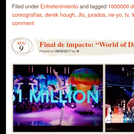
Filed under
Entretenimiento
and tagged
1000000 d
coreografías
,
derek hough
,
Jlo
,
jurados
,
ne-yo
,
tv
,
comment
Final de impacto: “World of 
AUG
9
Posted on
08/09/2017
by
lili