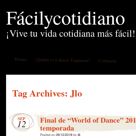
Fácilycotidiano
¡Vive tu vida cotidiana más fácil!
Home
¿Quién es Liliana Espinosa?
Contacto
Tag Archives:
Jlo
Final de “World of Dance” 20
SEP
12
temporada
Posted on
09/12/2018
by
lili