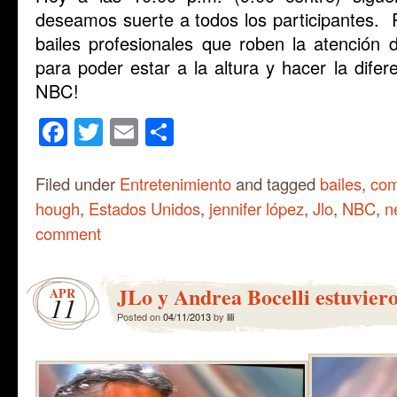
deseamos suerte a todos los participantes.
bailes profesionales que roben la atención d
para poder estar a la altura y hacer la difer
NBC!
Facebook
Twitter
Email
Share
Filed under
Entretenimiento
and tagged
bailes
,
com
hough
,
Estados Unidos
,
jennifer lópez
,
Jlo
,
NBC
,
n
comment
JLo y Andrea Bocelli estuvie
APR
11
Posted on
04/11/2013
by
lili