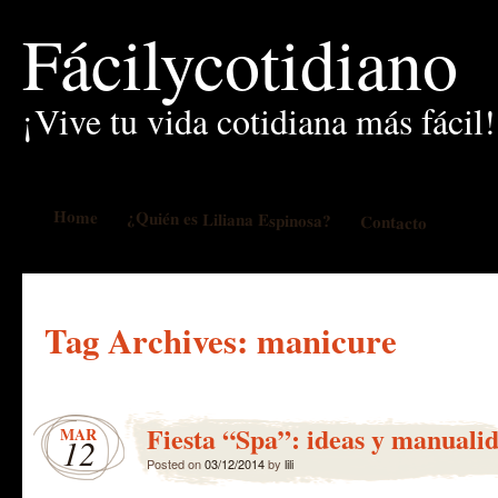
Fácilycotidiano
¡Vive tu vida cotidiana más fácil!
Home
¿Quién es Liliana Espinosa?
Contacto
Tag Archives:
manicure
Fiesta “Spa”: ideas y manuali
MAR
12
Posted on
03/12/2014
by
lili