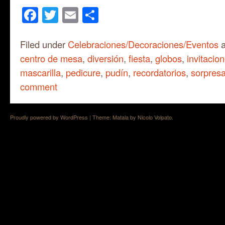
Facebook
Twitter
Email
Share
Filed under
Celebraciones/Decoraciones/Eventos
a
centro de mesa
,
diversión
,
fiesta
,
globos
,
invitacio
mascarilla
,
pedicure
,
pudín
,
recordatorios
,
sorpres
comment
Proudly powered by WordPress
|
Theme: Matala by
Nicolo Volpato
.