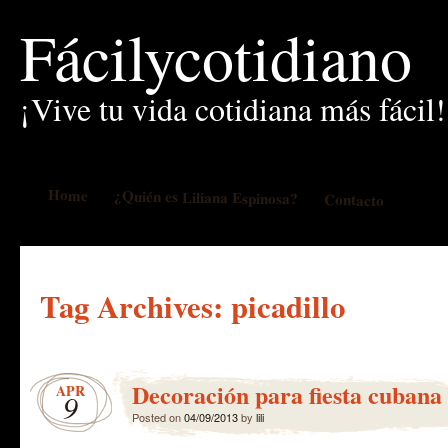
Fácilycotidiano
¡Vive tu vida cotidiana más fácil!
Home
¿Quién es Liliana Espinosa?
Contacto
Tag Archives:
picadillo
Decoración para fiesta cubana
APR
9
Posted on
04/09/2013
by
lili