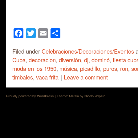
Facebook
Twitter
Email
Share
Filed under
Celebraciones/Decoraciones/Eventos
a
Cuba
,
decoracion
,
diversión
,
dj
,
dominó
,
fiesta cu
moda en los 1950
,
música
,
picadillo
,
puros
,
ron
,
so
|
timbales
,
vaca frita
Leave a comment
Proudly powered by WordPress
|
Theme: Matala by
Nicolo Volpato
.