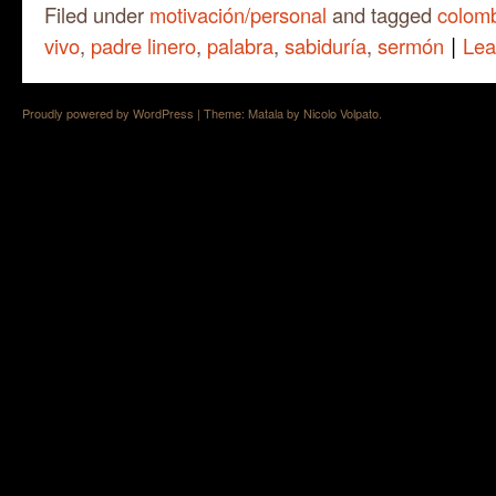
Filed under
motivación/personal
and tagged
colom
|
vivo
,
padre linero
,
palabra
,
sabiduría
,
sermón
Lea
Proudly powered by WordPress
|
Theme: Matala by
Nicolo Volpato
.