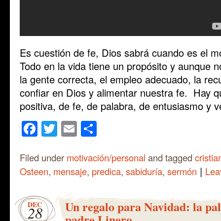
Es cuestión de fe, Dios sabrá cuando es el 
Todo en la vida tiene un propósito y aunque
la gente correcta, el empleo adecuado, la re
confiar en Dios y alimentar nuestra fe. Hay 
positiva, de fe, de palabra, de entusiasmo y ve
Facebook
Twitter
Email
Share
Filed under
motivación/personal
and tagged
cristia
|
Osteen
,
mensaje
,
predica
,
sabiduría
,
sermón
Lea
Un regalo para Navidad: la pa
DEC
28
padre Linero