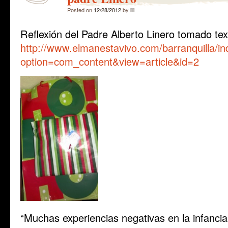
Posted on
12/28/2012
by
lili
Reflexión del Padre Alberto Linero tomado te
http://www.elmanestavivo.com/barranquilla/i
option=com_content&view=article&id=2
“Muchas experiencias negativas en la infanc