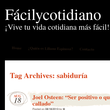
Fácilycotidiano
¡Vive tu vida cotidiana más fácil!
Home
¿Quién es Liliana Espinosa?
Contacto
Tag Archives:
sabiduría
Joel Osteen: “Ser positivo o q
AUG
18
callado”
Posted on
08/18/2013
by
lili