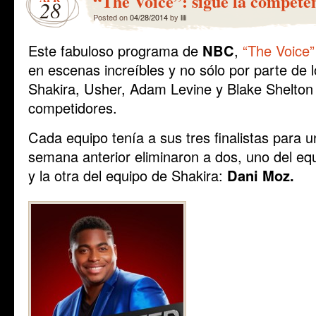
“The Voice”: sigue la compete
28
Posted on
04/28/2014
by
lili
Este fabuloso programa de
NBC
,
“The Voice”
en escenas increíbles y no sólo por parte de 
Shakira, Usher, Adam Levine y Blake Shelton 
competidores.
Cada equipo tenía a sus tres finalistas para u
semana anterior eliminaron a dos, uno del e
y la otra del equipo de Shakira:
Dani Moz.