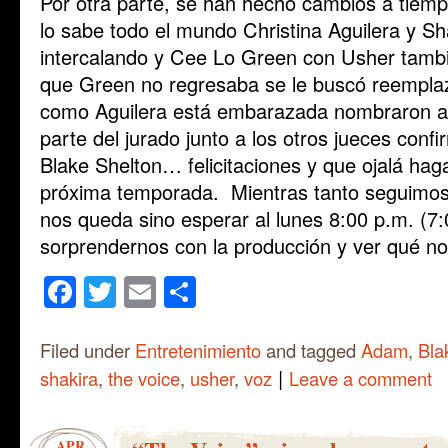
Por otra parte, se han hecho cambios a tiem
lo sabe todo el mundo Christina Aguilera y Sh
intercalando y Cee Lo Green con Usher tambi
que Green no regresaba se le buscó reempl
como Aguilera está embarazada nombraron 
parte del jurado junto a los otros jueces con
Blake Shelton… felicitaciones y que ojalá hag
próxima temporada. Mientras tanto seguimos
nos queda sino esperar al lunes 8:00 p.m. (7:
sorprendernos con la producción y ver qué no
Facebook
Twitter
Email
Share
Filed under
Entretenimiento
and tagged
Adam
,
Bla
|
shakira
,
the voice
,
usher
,
voz
Leave a comment
APR