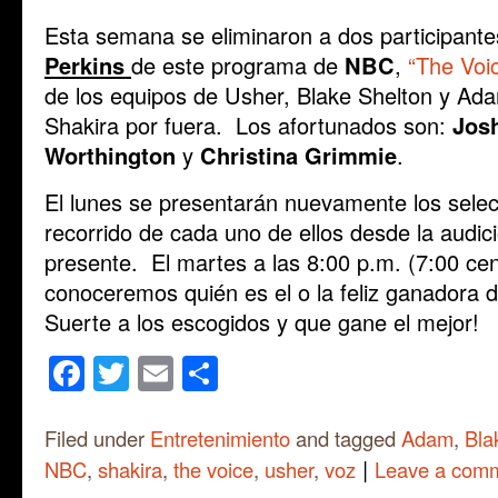
Esta semana se eliminaron a dos participant
Perkins
de este programa de
NBC
,
“The Voi
de los equipos de Usher, Blake Shelton y A
Shakira por fuera. Los afortunados son:
Jos
Worthington
y
Christina Grimmie
.
El lunes se presentarán nuevamente los selec
recorrido de cada uno de ellos desde la audici
presente. El martes a las 8:00 p.m. (7:00 cen
conoceremos quién es el o la feliz ganadora 
Suerte a los escogidos y que gane el mejor!
Facebook
Twitter
Email
Share
Filed under
Entretenimiento
and tagged
Adam
,
Bla
|
NBC
,
shakira
,
the voice
,
usher
,
voz
Leave a com