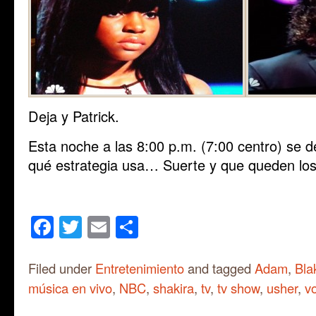
Deja y Patrick.
Esta noche a las 8:00 p.m. (7:00 centro) se 
qué estrategia usa… Suerte y que queden los
Facebook
Twitter
Email
Share
Filed under
Entretenimiento
and tagged
Adam
,
Bla
música en vivo
,
NBC
,
shakira
,
tv
,
tv show
,
usher
,
v