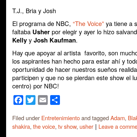
T.J., Bria y Josh
El programa de NBC,
“The Voice”
ya tiene a s
faltaba
Usher
por elegir y ayer lo hizo salvan
Kelly
y
Josh Kaufman
.
Hay que apoyar al artista favorito, son mucho
los aspirantes han hecho para estar ahí y to
oportunidad de hacer nuestros sueños realida
participen y que no se pierdan este show el l
centro) por NBC!
Facebook
Twitter
Email
Share
Filed under
Entretenimiento
and tagged
Adam
,
Bla
|
shakira
,
the voice
,
tv show
,
usher
Leave a comme