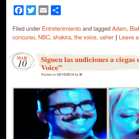
Facebook
Twitter
Email
Share
Filed under
Entretenimiento
and tagged
Adam
,
Bla
|
concurso
,
NBC
,
shakira
,
the voice
,
usher
Leave 
Siguen las audiciones a ciegas
MAR
10
Voice”
Posted on
03/10/2014
by
lili