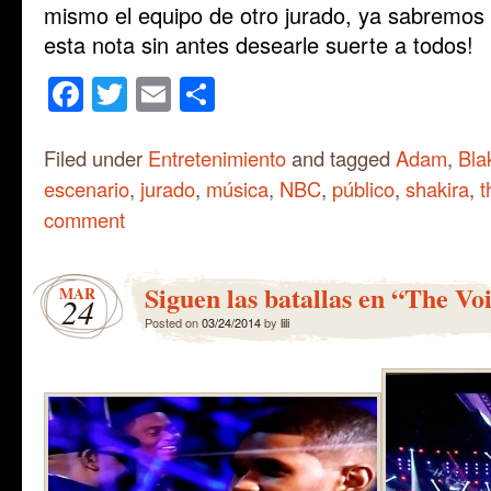
mismo el equipo de otro jurado, ya sabremos
esta nota sin antes desearle suerte a todos!
Facebook
Twitter
Email
Share
Filed under
Entretenimiento
and tagged
Adam
,
Bla
escenario
,
jurado
,
música
,
NBC
,
público
,
shakira
,
t
comment
Siguen las batallas en “The Vo
MAR
24
Posted on
03/24/2014
by
lili