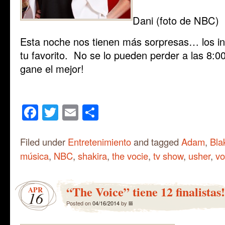
Dani (foto de NBC)
Esta noche nos tienen más sorpresas… los invi
tu favorito. No se lo pueden perder a las 8:0
gane el mejor!
Facebook
Twitter
Email
Share
Filed under
Entretenimiento
and tagged
Adam
,
Bla
música
,
NBC
,
shakira
,
the vocie
,
tv show
,
usher
,
vo
“The Voice” tiene 12 finalistas!
APR
16
Posted on
04/16/2014
by
lili