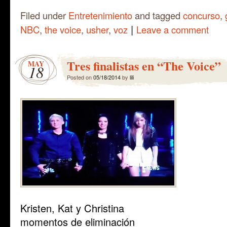
Filed under
Entretenimiento
and tagged
concurso
,
|
NBC
,
the voice
,
usher
,
voz
Leave a comment
Tres finalistas en “The Voice”
MAY
18
Posted on
05/18/2014
by
lili
Kristen, Kat y Christina
momentos de eliminación