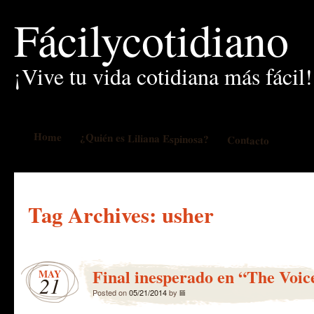
Fácilycotidiano
¡Vive tu vida cotidiana más fácil!
Home
¿Quién es Liliana Espinosa?
Contacto
Tag Archives:
usher
Final inesperado en “The Voic
MAY
21
Posted on
05/21/2014
by
lili