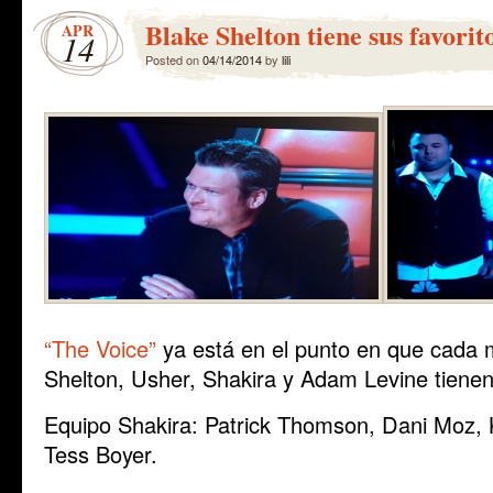
Blake Shelton tiene sus favorit
APR
14
Posted on
04/14/2014
by
lili
“The Voice”
ya está en el punto en que cada 
Shelton, Usher, Shakira y Adam Levine tienen
Equipo Shakira: Patrick Thomson, Dani Moz, K
Tess Boyer.