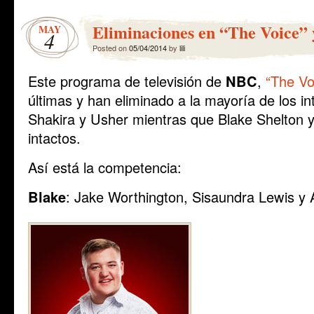
Eliminaciones en “The Voice” 
MAY
4
Posted on
05/04/2014
by
lili
Este programa de televisión de
NBC
,
“The Vo
últimas y han eliminado a la mayoría de los i
Shakira y Usher mientras que Blake Shelton 
intactos.
Así está la competencia:
Blake
: Jake Worthington, Sisaundra Lewis y