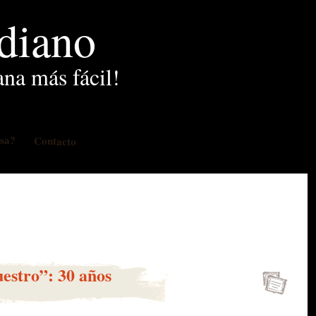
idiano
ana más fácil!
osa?
Contacto
estro”: 30 años