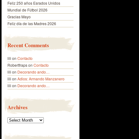
Feliz 250 años Esrados Unidos
Mundial de Fútbol 2026
Gracias Mayo
Feliz día de las Madres 2026
Recent Comments
lili
on
Contacto
Robertfraps
on
Contacto
lili
on
Decorando ando…
lili
on
Adios: Armando Manzanero
lili
on
Decorando ando…
Archives
Archives