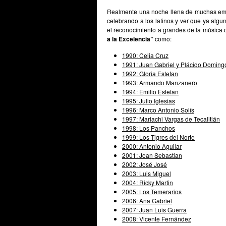
Realmente una noche llena de muchas emoc
celebrando a los latinos y ver que ya alg
el reconocimiento a grandes de la música q
a la Excelencia”
como:
1990:
Celia Cruz
1991:
Juan Gabriel
y
Plácido Doming
1992:
Gloria Estefan
1993:
Armando Manzanero
1994:
Emilio Estefan
1995:
Julio Iglesias
1996:
Marco Antonio Solís
1997:
Mariachi Vargas de Tecalitlán
1998:
Los Panchos
1999:
Los Tigres del Norte
2000:
Antonio Aguilar
2001:
Joan Sebastian
2002:
José José
2003:
Luis Miguel
2004:
Ricky Martin
2005:
Los Temerarios
2006:
Ana Gabriel
2007:
Juan Luis Guerra
2008:
Vicente Fernández