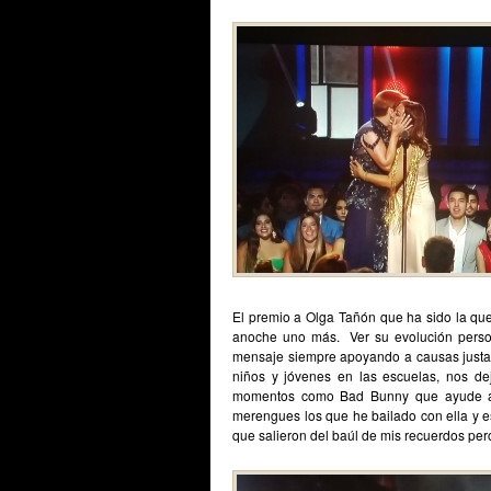
El premio a Olga Tañón que ha sido la qu
anoche uno más. Ver su evolución person
mensaje siempre apoyando a causas justas 
niños y jóvenes en las escuelas, nos de
momentos como Bad Bunny que ayude a e
merengues los que he bailado con ella y e
que salieron del baúl de mis recuerdos per