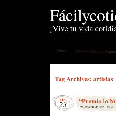
Fácilycot
¡Vive tu vida cotidi
Home
¿Quién es Liliana Espin
Tag Archives:
artistas
“Premio lo Nu
FEB
23
Posted on
02/23/2018
by
lili