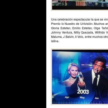
Una celebración espectacular la que se vi
Premio lo Nuestro
de
Univisión
. Muchos ar
Gloria Estefan, Emilio Estefan, Olga Tañ
Johnny Ventura, Milly Quezada, Wilfrido 
Maluma, J Balvin, Il Volo, entre muchos o
latina.