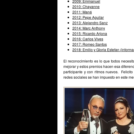
2009:
Emmanuel
2010:
Chayanne
2011:
Maná
2012:
Pepe Aguilar
2013:
Alejandro Sanz
2014:
Marc Anthony
2015:
Ricardo Arjona
2016:
Carlos Vives
2017:
Romeo Santos
2018: Emilio y Gloria Estefan (inform
El reconocimiento es lo que todos necesi
mejorar y estos premios hacen esa diferencia
participante y con ritmos nuevos. Felici
redes sociales se han impuesto en este mer