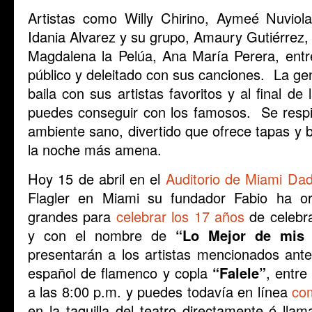
Artistas como Willy Chirino, Aymeé Nuviol
Idania Alvarez y su grupo, Amaury Gutiérrez
Magdalena la Pelúa, Ana María Perera, entr
público y deleitado con sus canciones. La gen
baila con sus artistas favoritos y al final de
puedes conseguir con los famosos. Se respir
ambiente sano, divertido que ofrece tapas y 
la noche más amena.
Hoy 15 de abril en el
Auditorio de Miami Da
Flagler en Miami su fundador Fabio ha or
grandes para
celebrar los 17 años
de celebra
y con el nombre de
“Lo Mejor de mis
presentarán a los artistas mencionados ante
español de flamenco y copla
“Falele”
, entre
a las 8:00 p.m. y puedes todavía en línea
com
en la taquilla del teatro directamente ó lla