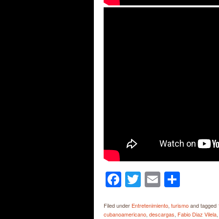
Facebook
Twitter
Email
Shar
Filed under
Entretenimiento
,
turismo
and tagged
cubanoamericano
,
descargas
,
Fabio Diaz Vilela