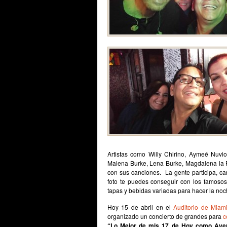
Artistas como Willy Chirino, Aymeé Nuvio
Malena Burke, Lena Burke, Magdalena la Pe
con sus canciones. La gente participa, cant
foto te puedes conseguir con los famosos.
tapas y bebidas variadas para hacer la n
Hoy 15 de abril en el
Auditorio de Miam
organizado un concierto de grandes para
c
“Lo Mejor de mis 17 de Hoy como Aye