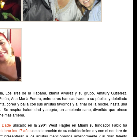
la, Los Tres de la Habana, Idania Alvarez y su grupo, Amaury Gutiérrez,
lúa, Ana María Perera, entre otros han cautivado a su público y deleitado
a, corea y baila con sus artistas favoritos y al final de la noche, hasta una
 Se respira fraternidad y alegría, un ambiente sano, divertido que ofrece
oche más amena.
i Dade
ubicado en la 2901 West Flagler en Miami su fundador Fabio ha
elebrar los 17 años
de celebración de su establecimiento y con el nombre de
r”
presentarán a los artistas mencionados anteriormente y al gran talento