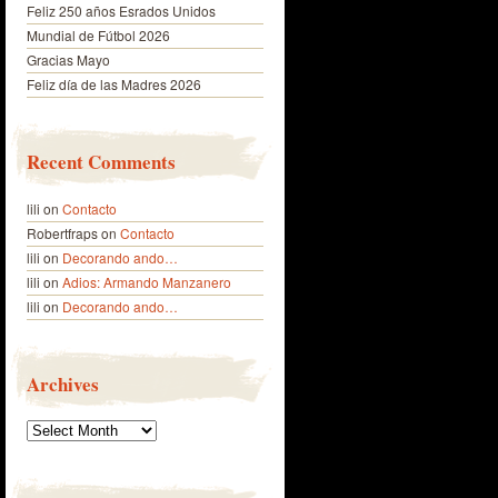
Feliz 250 años Esrados Unidos
Mundial de Fútbol 2026
Gracias Mayo
Feliz día de las Madres 2026
Recent Comments
lili
on
Contacto
Robertfraps
on
Contacto
lili
on
Decorando ando…
lili
on
Adios: Armando Manzanero
lili
on
Decorando ando…
Archives
Archives