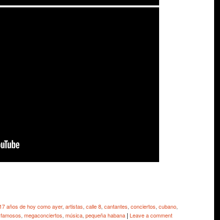
e
17 años de hoy como ayer
,
artistas
,
calle 8
,
cantantes
,
conciertos
,
cubano
,
|
,
famosos
,
megaconciertos
,
música
,
pequeña habana
Leave a comment