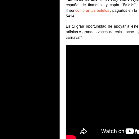
español de flamenco y copla
“Falele”
,
línea
comprar tus boletos
, pagarlos en la 
5414.
Es tu gran oportunidad de apoyar a este 
artistas y grandes voces de esta noche. ¡
carnaval”.