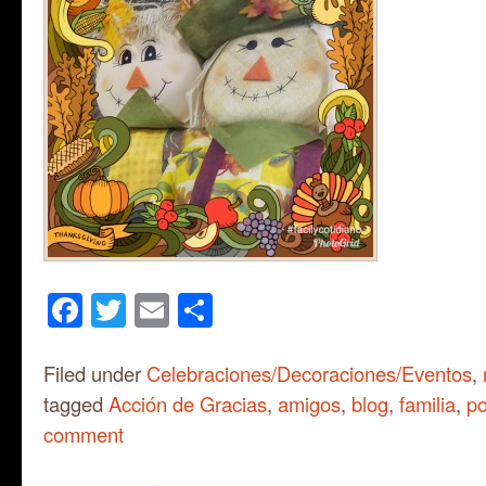
Facebook
Twitter
Email
Share
Filed under
Celebraciones/Decoraciones/Eventos
,
tagged
Acción de Gracias
,
amigos
,
blog
,
familia
,
po
comment