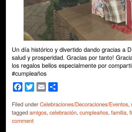
Un día histórico y divertido dando gracias a D
salud y prosperidad. Gracias por tanto! Gracia
los regalos bellos especialmente por compart
#cumpleaños
Facebook
Twitter
Email
Share
Filed under
Celebraciones/Decoraciones/Eventos
,
tagged
amigos
,
celebración
,
cumpleaños
,
familia
,
f
comment