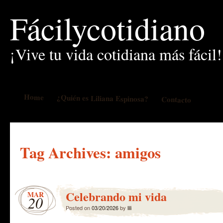
Fácilycotidiano
¡Vive tu vida cotidiana más fácil!
Home
¿Quién es Liliana Espinosa?
Contacto
Tag Archives:
amigos
Celebrando mi vida
MAR
20
Posted on
03/20/2026
by
lili