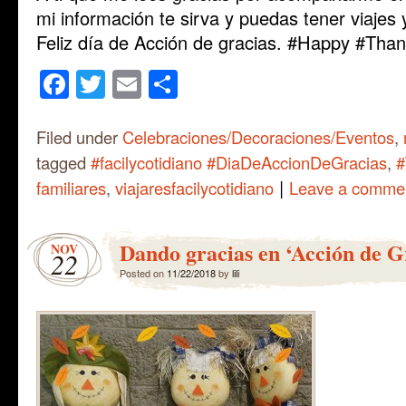
mi información te sirva y puedas tener viajes
Feliz día de Acción de gracias. #Happy #Than
Facebook
Twitter
Email
Share
Filed under
Celebraciones/Decoraciones/Eventos
,
tagged
#facilycotidiano #DiaDeAccionDeGracias
,
#
|
familiares
,
viajaresfacilycotidiano
Leave a comme
Dando gracias en ‘Acción de G
NOV
22
Posted on
11/22/2018
by
lili