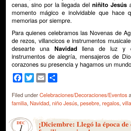
cenas, sino por la llegada del
niñito Jesús
a
momento mágico e inolvidable que hace 
memorias por siempre.
Para quienes celebramos las Novenas de Agu
de rezos, villancicos e instrumentos musica
desearte una
Navidad
llena de luz y 
instrumentos de alegría, mensajeros de Di
corazones su presencia y hagamos un mundo m
Facebook
Twitter
Email
Share
Filed under
Celebraciones/Decoraciones/Eventos
a
familia
,
Navidad
,
niño Jesús
,
pesebre
,
regalos
,
vill
¡Diciembre: Llegó la época de
DEC
1