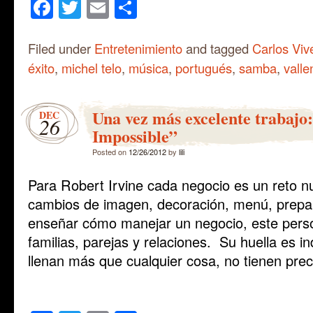
Facebook
Twitter
Email
Share
Filed under
Entretenimiento
and tagged
Carlos Viv
éxito
,
michel telo
,
música
,
portugués
,
samba
,
valle
Una vez más excelente trabajo
DEC
26
Impossible”
Posted on
12/26/2012
by
lili
Para Robert Irvine cada negocio es un reto n
cambios de imagen, decoración, menú, prepar
enseñar cómo manejar un negocio, este perso
familias, parejas y relaciones. Su huella es in
llenan más que cualquier cosa, no tienen pre