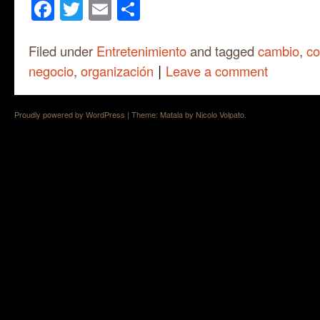
Facebook
Twitter
Email
Share
Filed under
Entretenimiento
and tagged
cambio
,
co
|
negocio
,
organización
Leave a comment
Proudly powered by WordPress
|
Theme: Matala by
Nicolo Volpato
.