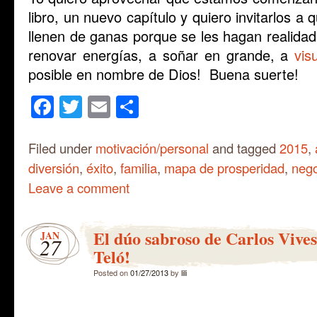
libro, un nuevo capítulo y quiero invitarlos 
llenen de ganas porque se les hagan realidad
renovar energías, a soñar en grande, a
vis
posible en nombre de Dios! Buena suerte!
Facebook
Twitter
Email
Share
Filed under
motivación/personal
and tagged
2015
,
diversión
,
éxito
,
familia
,
mapa de prosperidad
,
nego
Leave a comment
El dúo sabroso de Carlos Vive
JAN
27
Teló!
Posted on
01/27/2013
by
lili