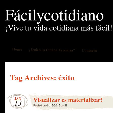
Fácilycotidiano
¡Vive tu vida cotidiana más fácil!
Home
¿Quién es Liliana Espinosa?
Contacto
Tag Archives:
éxito
Visualizar es materializar!
JAN
13
Posted on
01/13/2015
by
lili