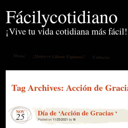
Fácilycotidiano
¡Vive tu vida cotidiana más fácil!
Home
¿Quién es Liliana Espinosa?
Contacto
Tag Archives:
Acción de Graci
Día de ‘Acción de Gracias ‘
NOV
25
Posted on
11/25/2021
by
lili