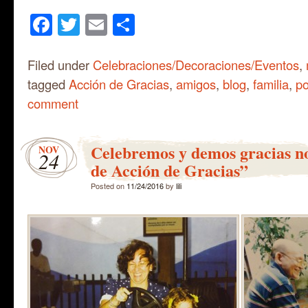
Facebook
Twitter
Email
Share
Filed under
Celebraciones/Decoraciones/Eventos
,
tagged
Acción de Gracias
,
amigos
,
blog
,
familia
,
po
comment
Celebremos y demos gracias no
NOV
24
de Acción de Gracias”
Posted on
11/24/2016
by
lili