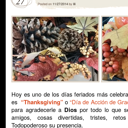
27
Posted on
11/27/2014
by
lili
Hoy es uno de los días feriados más celebr
es
“Thanksgiving”
o
“Día de Acción de Gra
para agradecerle a
Dios
por todo lo que se
amigos, cosas divertidas, tristes, reto
Todopoderoso su presencia.