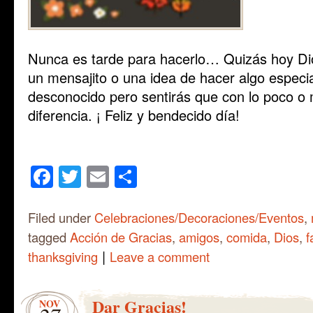
Nunca es tarde para hacerlo… Quizás hoy Di
un mensajito o una idea de hacer algo especi
desconocido pero sentirás que con lo poco 
diferencia. ¡ Feliz y bendecido día!
Facebook
Twitter
Email
Share
Filed under
Celebraciones/Decoraciones/Eventos
,
tagged
Acción de Gracias
,
amigos
,
comida
,
Dios
,
f
|
thanksgiving
Leave a comment
Dar Gracias!
NOV