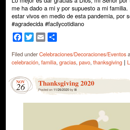
Lo mejor es dar gracias a Dios, mi Señor por
me ha dado a mi y por supuesto a mi familia. 
estar vivos en medio de esta pandemia, por se
#agradecida #facilycotidiano
Facebook
Twitter
Email
Share
Filed under
Celebraciones/Decoraciones/Eventos
a
|
celebración
,
familia
,
gracias
,
pavo
,
thanksgiving
L
Thanksgiving 2020
NOV
26
Posted on
11/26/2020
by
lili