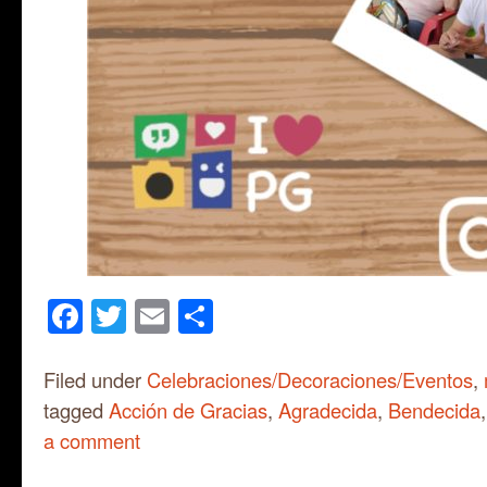
Facebook
Twitter
Email
Share
Filed under
Celebraciones/Decoraciones/Eventos
,
tagged
Acción de Gracias
,
Agradecida
,
Bendecida
a comment